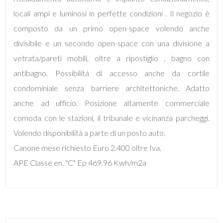
mq
locali ampi e luminosi in perfette condizioni . Il negozio è
composto da un primo open-space volendo anche
divisibile e un secondo open-space con una divisione a
vetrata/pareti mobili, oltre a ripostiglio , bagno con
antibagno. Possibilità di accesso anche da cortile
condominiale senza barriere architettoniche. Adatto
Locali
anche ad ufficio. Posizione altamente commerciale
minimi
comoda con le stazioni, il tribunale e vicinanza parcheggi.
Volendo disponibilità a parte di un posto auto.
Qualsiasi
Canone mese richiesto Euro 2.400 oltre Iva.
APE Classe en. "C" Ep 469.96 Kwh/m2a
1
2
3