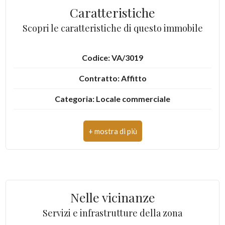
Caratteristiche
4
Scopri le caratteristiche di questo immobile
5
Codice: VA/3019
Contratto: Affitto
5+
Categoria: Locale commerciale
Bagni
Indirizzo: Via Cavour
minimi
CAP: 21100
Qualsiasi
Comune: Varese
Zona: Centro
1
Nelle vicinanze
Totale mq: 135 mq
Servizi e infrastrutture della zona
2
Bagni: 1