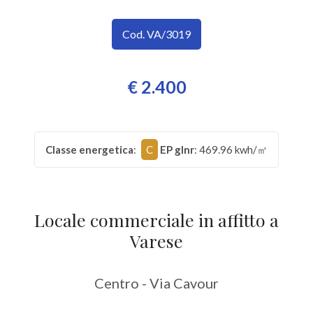
SERVIZI
Provincia
Cod. VA/3019
IMMOBILI
A
Comune
€ 2.400
REDDITO
CONTATTI
Classe energetica
:
C
EP glnr
: 469.96 kwh/㎡
Tipologia
-
Locale commerciale in affitto a
multiscelta
Varese
Qualsiasi
Centro - Via Cavour
Residenziali