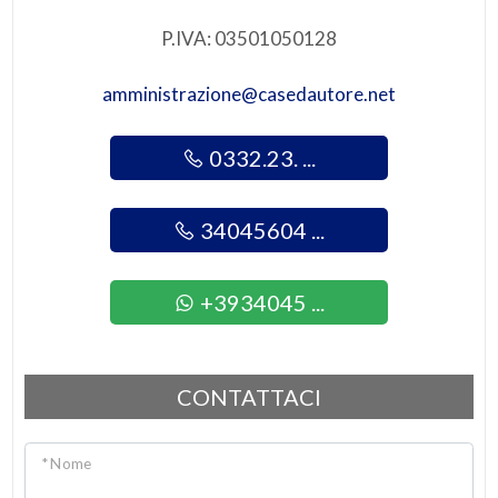
Giardino
P.IVA: 03501050128
Posto auto/Box
amministrazione@casedautore.net
Balcone/Terrazzo
0332.23. ...
Ascensore
34045604 ...
Arredato
+3934045 ...
Nuova costruzione
CONTATTACI
Lusso
* Nome