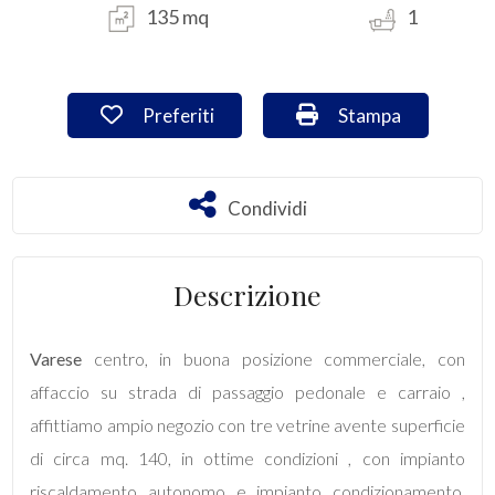
135 mq
1
Commerciali
Preferiti: Cod. VA/3019
Stampa: Cod. VA/3
Preferiti
Stampa
Industriali
Terreni
Condividi
Condividi
Prezzo
Descrizione
Varese
centro, in buona posizione commerciale, con
affaccio su strada di passaggio pedonale e carraio ,
affittiamo ampio negozio con tre vetrine avente superficie
di circa mq. 140, in ottime condizioni , con impianto
Totale
riscaldamento autonomo e impianto condizionamento,