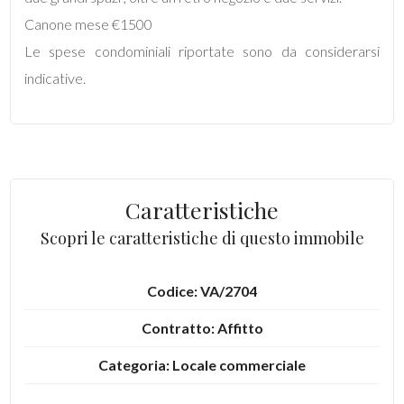
mq
Canone mese €1500
Le spese condominiali riportate sono da considerarsi
indicative.
Locali
minimi
Caratteristiche
Scopri le caratteristiche di questo immobile
Qualsiasi
Codice: VA/2704
1
Contratto: Affitto
2
Categoria: Locale commerciale
3
Indirizzo: via sacco