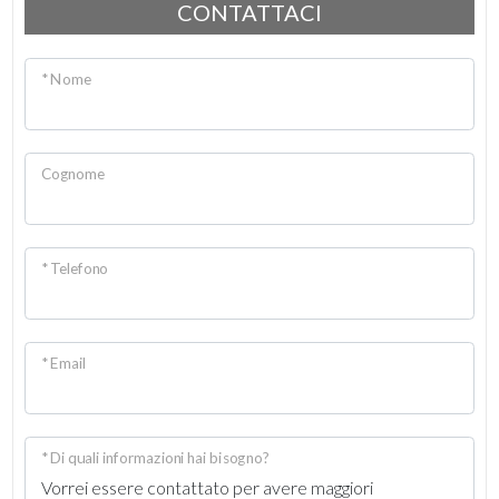
Uffici comunali
CONTATTACI
2
* Nome
3
4
Cognome
5
* Telefono
5+
Altre
* Email
opzioni
-
multiscelta
* Di quali informazioni hai bisogno?