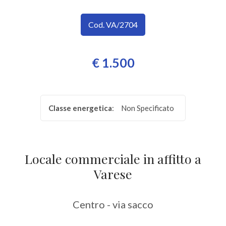
SERVIZI
Provincia
Cod. VA/2704
IMMOBILI
A
Comune
€ 1.500
REDDITO
CONTATTI
Classe energetica
:
Non Specificato
Tipologia
-
Locale commerciale in affitto a
multiscelta
Varese
Qualsiasi
Centro - via sacco
Residenziali