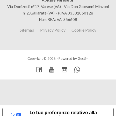
Abitare Varese Srl
Via Donizetti n°17, Varese (VA) - Via Don Giovanni Minzoni
n°2, Gallarate (VA) - P.IVA 03501050128
Num REA: VA-356608
Sitemap
Privacy Policy
Cookie Policy
Copyright © 2026 - Powered by
Gestim
Torna su
Le tue preferenze relative alla