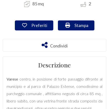
85 mq
2
Commerciali
Preferiti: Cod. VA/2704
Stampa: Cod. VA/2
Preferiti
Stampa
Industriali
Terreni
Condividi
Condividi
Prezzo
Descrizione
Varese
centro, in posizione di forte passaggio difronte al
municipio e al parco di Palazzo Estense, comodissimo al
parcheggio comunale , affittiamo negozio di circa 85 mq ,
libero subito, con una vetrina fronte strada composto da
Totale
due grandi spazi , oltre un retro negozio e due servizi.