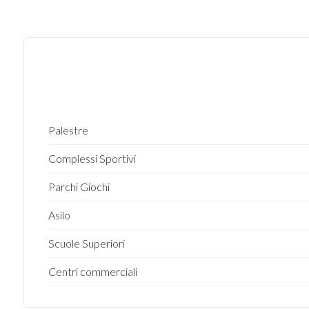
3
4
5
Palestre
5+
Complessi Sportivi
Parchi Giochi
Camere
minime
Asilo
Scuole Superiori
Qualsiasi
Centri commerciali
1