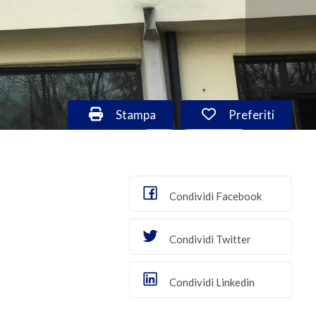
Stampa: Cod. VA/3018
Preferiti: Cod. 
Stampa
Preferiti
Condividi Facebook
Condividi Twitter
Condividi Linkedin