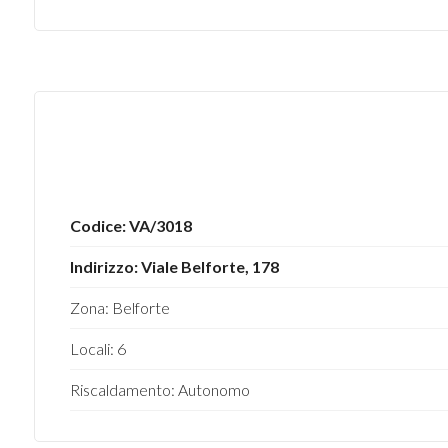
4
5
5+
Codice: VA/3018
Bagni
minimi
Indirizzo: Viale Belforte, 178
Zona: Belforte
Qualsiasi
Locali: 6
1
Riscaldamento: Autonomo
2