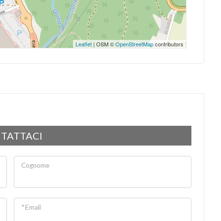
Leaflet
| OSM ©
OpenStreetMap
contributors
TATTACI
Cognome
* Email