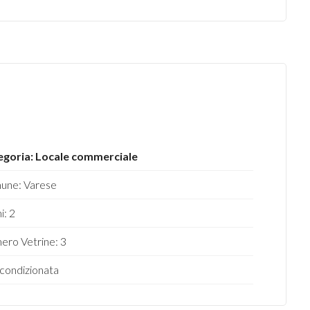
egoria: Locale commerciale
une: Varese
i: 2
ro Vetrine: 3
 condizionata