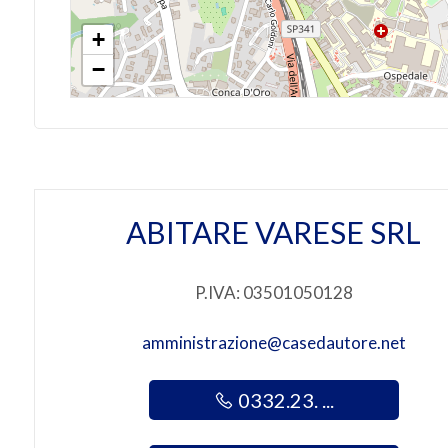
Giardino
+
−
Posto auto/Box
Balcone/Terrazzo
Ascensore
ABITARE VARESE SRL
Arredato
P.IVA: 03501050128
Nuova costruzione
amministrazione@casedautore.net
Lusso
0332.23. ...