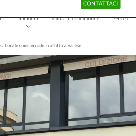
CONTATTACI
amo
Immobili
Valuta il tuo immobile
Servizi
›
e
Locale commerciale in affitto a Varese