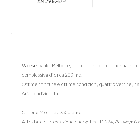
224.79 kwh/㎡
Commerciali
Industriali
Terreni
Varese
, Viale Belforte, in complesso commerciale con
Prezzo
complessiva di circa 200 mq.
Ottime rifiniture e ottime condizioni, quattro vetrine 
Aria condizionata.
Canone Mensile : 2500 euro
Attestato di prestazione energetica: D 224,79 kwh/m2
Totale