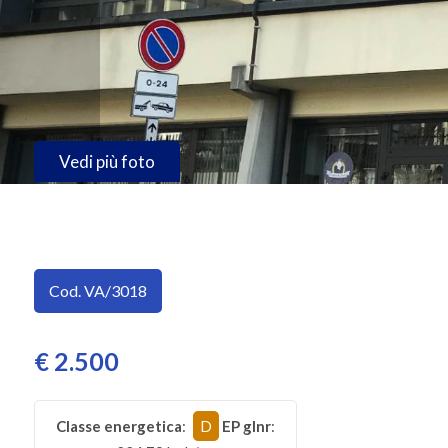
SERVIZI
Provincia
IMMOBILI
A
Comune
REDDITO
Vedi più foto
CONTATTI
Tipologia
Cod. VA/3018
-
multiscelta
€ 2.500
Qualsiasi
Classe energetica
:
D
EP glnr
:
Residenziali