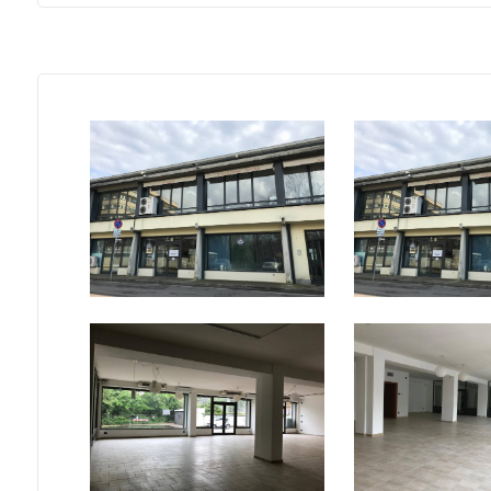
mq
Locali
minimi
Qualsiasi
1
2
3