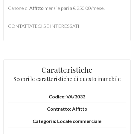
mq
Canone di
Affitto
mensile pari a € 250,00/mese.
CONTATTATECI SE INTERESSATI
Locali
minimi
Caratteristiche
Scopri le caratteristiche di questo immobile
Qualsiasi
Codice: VA/3033
1
Contratto: Affitto
2
Categoria: Locale commerciale
3
Indirizzo: Via Bainsizza