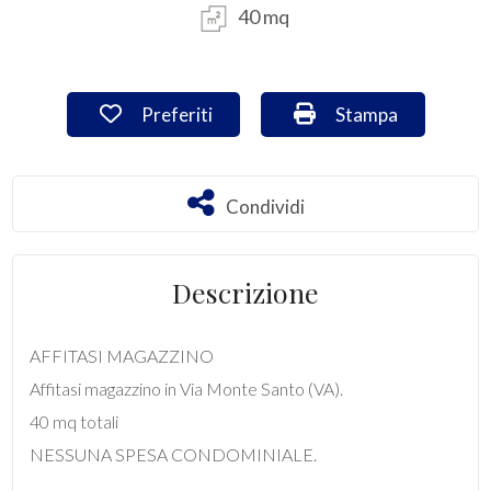
40 mq
Commerciali
Preferiti: Cod. VA/3033
Stampa: Cod. VA/3
Preferiti
Stampa
Industriali
Terreni
Condividi
Condividi
Prezzo
Descrizione
AFFITASI MAGAZZINO
Affitasi magazzino in Via Monte Santo (VA).
40 mq totali
NESSUNA SPESA CONDOMINIALE.
Totale