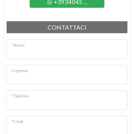
+3934045 ...
3
CONTATTACI
4
* Nome
5
5+
Cognome
Camere
minime
* Telefono
Qualsiasi
* Email
1