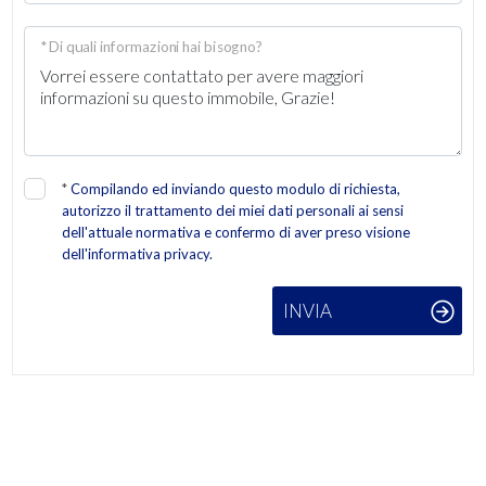
2
* Di quali informazioni hai bisogno?
3
4
*
Compilando ed inviando questo modulo di richiesta,
autorizzo il trattamento dei miei dati personali ai sensi
5
dell'attuale normativa e confermo di aver preso visione
dell'informativa privacy.
5+
INVIA
Altre
opzioni
-
multiscelta