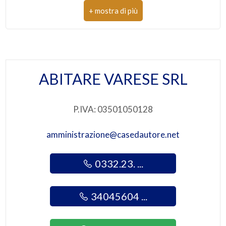
CAP: 21100
4
Comune: Varese
5
Totale mq: 40 mq
ABITARE VARESE SRL
Locali: 1
5+
P.IVA: 03501050128
Bagni
minimi
amministrazione@casedautore.net
Qualsiasi
0332.23. ...
1
34045604 ...
2