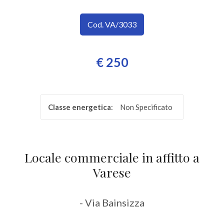
SERVIZI
Provincia
Cod. VA/3033
IMMOBILI
A
Comune
€ 250
REDDITO
CONTATTI
Classe energetica
:
Non Specificato
Tipologia
-
Locale commerciale in affitto a
multiscelta
Varese
Qualsiasi
- Via Bainsizza
Residenziali