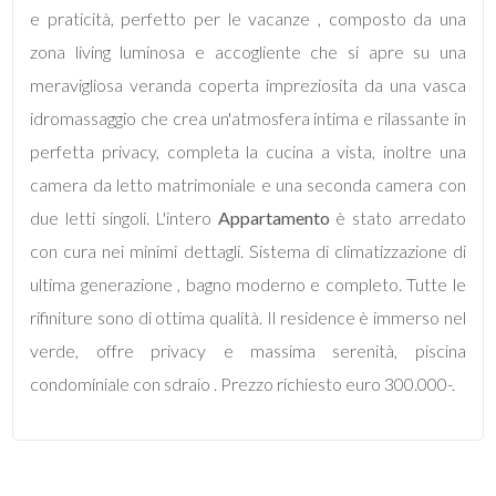
mq
e praticità, perfetto per le vacanze , composto da una
zona living luminosa e accogliente che si apre su una
meravigliosa veranda coperta impreziosita da una vasca
idromassaggio che crea un'atmosfera intima e rilassante in
perfetta privacy, completa la cucina a vista, inoltre una
camera da letto matrimoniale e una seconda camera con
Locali
due letti singoli. L'intero
Appartamento
è stato arredato
minimi
con cura nei minimi dettagli. Sistema di climatizzazione di
ultima generazione , bagno moderno e completo. Tutte le
Qualsiasi
rifiniture sono di ottima qualità. Il residence è immerso nel
verde, offre privacy e massima serenità, piscina
1
condominiale con sdraio . Prezzo richiesto euro 300.000-.
2
3