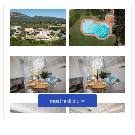
4
5
5+
Bagni
minimi
Qualsiasi
mostra di più
1
2