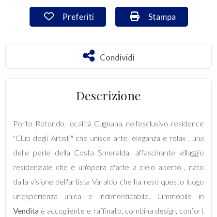
Preferiti: Cod. VA/2958
Stampa: Cod. VA/2
Preferiti
Stampa
Commerciali
Industriali
Condividi
Condividi
Terreni
Descrizione
Prezzo
Porto Rotondo, località Cugnana, nell'esclusivo residence
"Club degli Artisti" che unisce arte, eleganza e relax , una
delle perle della Costa Smeralda, affascinante villaggio
residenziale che è un'opera d'arte a cielo aperto , nato
dalla visione dell'artista Varaldo che ha reso questo luogo
un'esperienza unica e indimenticabile. L'immobile in
Totale
Vendita
è accogliente e raffinato, combina design, confort