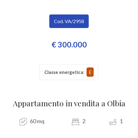
SERVIZI
Provincia
IMMOBILI
Cod. VA/2958
A
Comune
€ 300.000
REDDITO
CONTATTI
Classe energetica
:
E
Tipologia
-
multiscelta
Appartamento in vendita a Olbia
Qualsiasi
60 mq
2
1
Residenziali