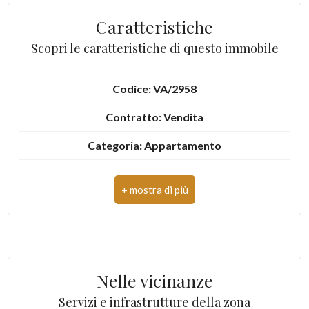
Caratteristiche
3
Scopri le caratteristiche di questo immobile
4
Codice: VA/2958
5
Contratto: Vendita
Categoria: Appartamento
5+
Comune: Olbia
Camere
Totale mq: 60 mq
minime
Camere: 2
Qualsiasi
Bagni: 1
Nelle vicinanze
Locali: 3
1
Servizi e infrastrutture della zona