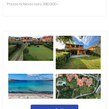
Prezzo richiesto euro 380.000--
4
5
5+
Bagni
minimi
Qualsiasi
1
2