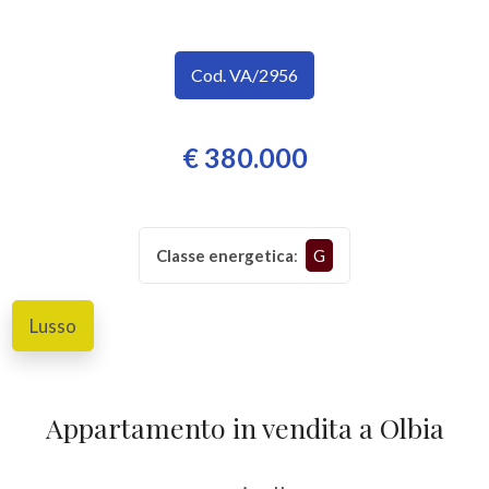
SERVIZI
Provincia
IMMOBILI
Cod. VA/2956
A
Comune
€ 380.000
REDDITO
CONTATTI
Classe energetica
:
G
Tipologia
Lusso
-
multiscelta
Qualsiasi
Appartamento in vendita a Olbia
Residenziali