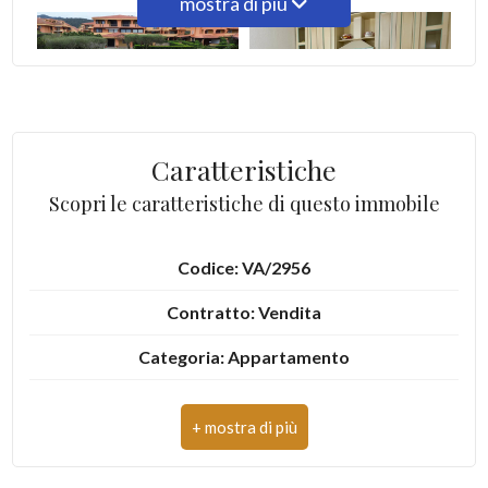
mostra di più
3
4
Caratteristiche
5
Scopri le caratteristiche di questo immobile
5+
Codice: VA/2956
Camere
Contratto: Vendita
minime
Categoria: Appartamento
Qualsiasi
Indirizzo: marinella
Comune: Olbia
1