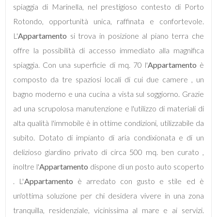
mq
spiaggia di Marinella, nel prestigioso contesto di Porto
Rotondo, opportunità unica, raffinata e confortevole.
L'
Appartamento
si trova in posizione al piano terra che
offre la possibilità di accesso immediato alla magnifica
spiaggia. Con una superficie di mq. 70 l'
Appartamento
è
composto da tre spaziosi locali di cui due camere , un
Locali
bagno moderno e una cucina a vista sul soggiorno. Grazie
minimi
ad una scrupolosa manutenzione e l'utilizzo di materiali di
alta qualità l'immobile è in ottime condizioni, utilizzabile da
Qualsiasi
subito. Dotato di impianto di aria condixionata e di un
delizioso giardino privato di circa 500 mq. ben curato ,
1
inoltre l'
Appartamento
dispone di un posto auto scoperto
. L'
Appartamento
è arredato con gusto e stile ed è
2
un'ottima soluzione per chi desidera vivere in una zona
tranquilla, residenziale, vicinissima al mare e ai servizi.
3