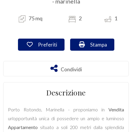
- marinella
Commerciali
75 mq
2
1
Industriali
Preferiti: Cod. VA/2956
Stampa: Cod. VA/2
Preferiti
Stampa
Terreni
Condividi
Condividi
Prezzo
Descrizione
Porto Rotondo, Marinella - proponiamo in
Vendita
un'opportunità unica di possedere un ampio e luminoso
Totale
Appartamento
situato a soli 200 metri dalla splendida