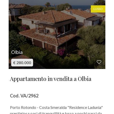
LUSSO
Olbia
€ 280.000
Appartamento in vendita a Olbia
Cod. VA/2962
Porto Rotondo - Costa Smeralda "Residence Ladunia"
prestigiosa oasi di tranquillità e lusso a pochi passi da