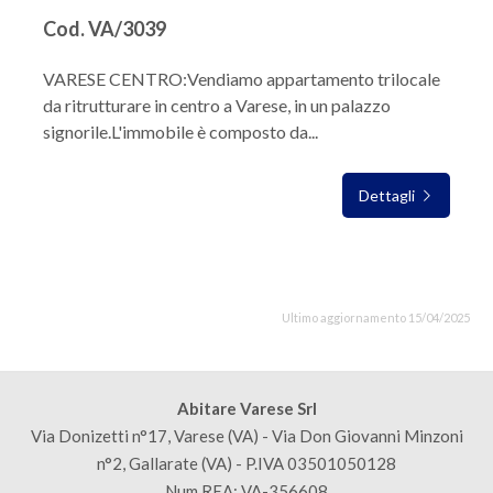
Cod. VA/3039
VARESE CENTRO:Vendiamo appartamento trilocale
da ritrutturare in centro a Varese, in un palazzo
signorile.L'immobile è composto da...
Dettagli
Ultimo aggiornamento 15/04/2025
Abitare Varese Srl
Via Donizetti n°17, Varese (VA) - Via Don Giovanni Minzoni
n°2, Gallarate (VA) - P.IVA 03501050128
Num REA: VA-356608