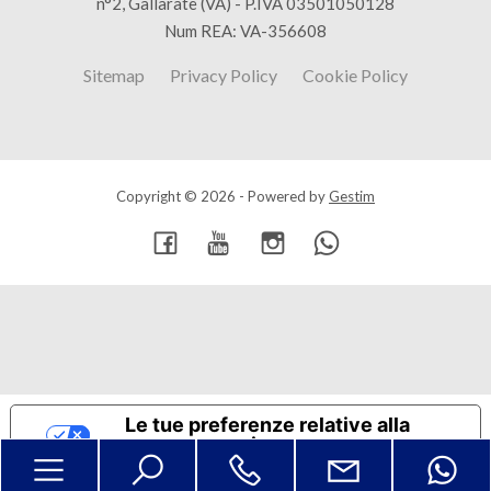
n°2, Gallarate (VA) - P.IVA 03501050128
Num REA: VA-356608
Sitemap
Privacy Policy
Cookie Policy
Copyright © 2026 - Powered by
Gestim
Torna su
Le tue preferenze relative alla
privacy
Informativa sulla raccolta