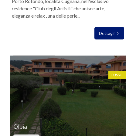
Porto Rotondo, località Cugnana, nell'esclusivo
residence "Club degli Artisti" che unisce arte,
eleganza e relax , una delle perle...
Dettagli
IN VENDITA
LUSSO
Olbia