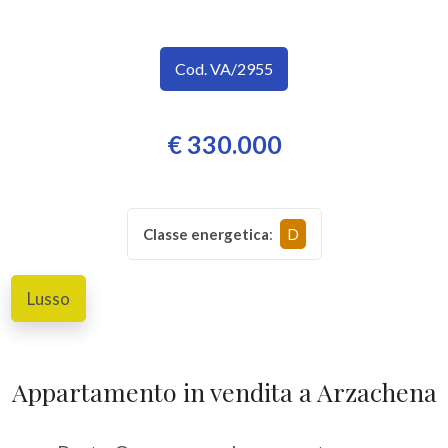
SERVIZI
Provincia
IMMOBILI
Cod. VA/2955
A
Comune
€ 330.000
REDDITO
CONTATTI
Classe energetica
:
D
Tipologia
Lusso
-
multiscelta
Qualsiasi
Appartamento in vendita a Arzachena
Residenziali