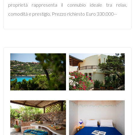
proprietà rappresenta il connubio ideale tra relax,
comodità e prestigio. Prezzo richiesto Euro 330.000--
4
5
5+
Bagni
minimi
Qualsiasi
1
2