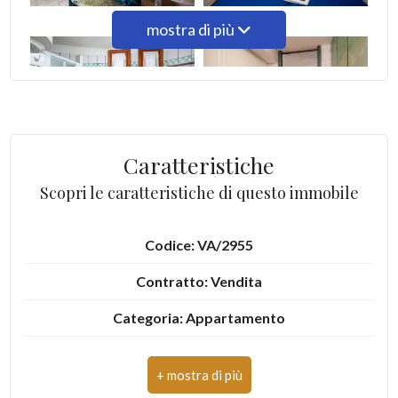
mostra di più
3
4
5
Caratteristiche
5+
Scopri le caratteristiche di questo immobile
Codice: VA/2955
Camere
minime
Contratto: Vendita
Categoria: Appartamento
Qualsiasi
Indirizzo: arzachena- porto cervo
1
Comune: Arzachena