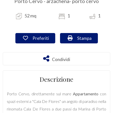
Porto Cervo - arzachena- porto cervo
Commerciali
52 mq
1
1
Industriali
Preferiti: Cod. VA/2955
Stampa: Cod. VA/2
Preferiti
Stampa
Terreni
Condividi
Condividi
Prezzo
Descrizione
Porto Cervo, direttamente sul mare
Appartamento
con
spazi esterni a "Cala De Flores" un angolo di paradiso nella
Totale
rinomata Cala De Flores a due passi da Marina di Porto