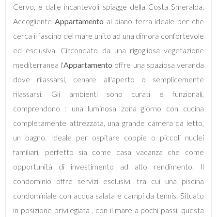
mq
Cervo, e dalle incantevoli spiagge della Costa Smeralda.
Accogliente
Appartamento
al piano terra ideale per che
cerca il fascino del mare unito ad una dimora confortevole
ed esclusiva. Circondato da una rigogliosa vegetazione
mediterranea l'
Appartamento
offre una spaziosa veranda
dove rilassarsi, cenare all'aperto o semplicemente
Locali
rilassarsi. Gli ambienti sono curati e funzionali,
minimi
comprendono : una luminosa zona giorno con cucina
completamente attrezzata, una grande camera da letto,
Qualsiasi
un bagno. Ideale per ospitare coppie o piccoli nuclei
familiari, perfetto sia come casa vacanza che come
1
opportunità di investimento ad alto rendimento. Il
condominio offre servizi esclusivi, tra cui una piscina
2
condominiale con acqua salata e campi da tennis. Situato
in posizione privilegiata , con il mare a pochi passi, questa
3