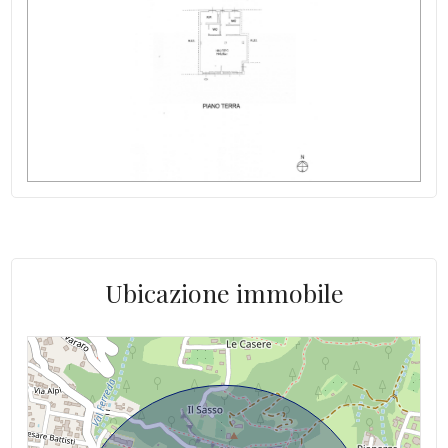
Giardino
Asilo
Scuole Elementari
Posto auto/Box
Scuole Medie
Balcone/Terrazzo
Scuole Superiori
Ascensore
Bar
Uffici postali
Arredato
Centri commerciali
Ubicazione immobile
Nuova costruzione
Uffici comunali
Lusso