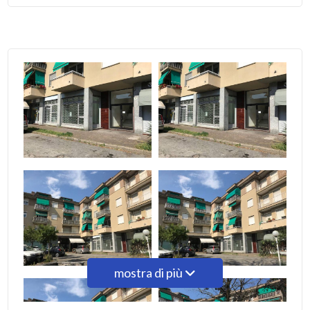
4
5
5+
Bagni
minimi
Qualsiasi
1
mostra di più
2