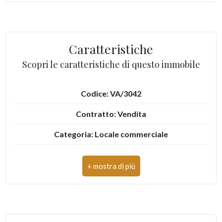
3
Caratteristiche
4
Scopri le caratteristiche di questo immobile
5
Codice: VA/3042
5+
Contratto: Vendita
Categoria: Locale commerciale
Camere
minime
Indirizzo: Via Valcuvia, 27
CAP: 21033
Qualsiasi
Comune: Cittiglio
1
Totale mq: 93 mq