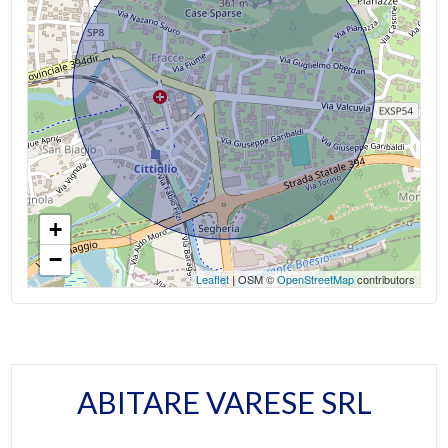
+
−
Leaflet
| OSM ©
OpenStreetMap
contributors
ABITARE VARESE SRL