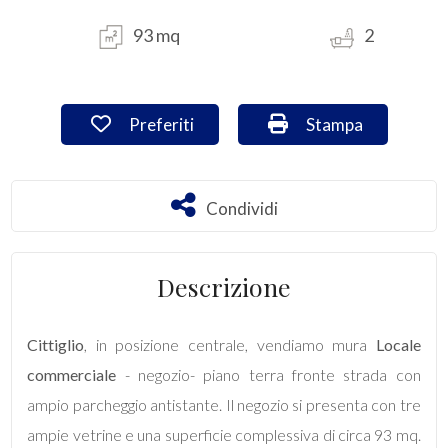
93 mq
2
Commerciali
Industriali
Preferiti: Cod. VA/3042
Stampa: Cod. VA/3
Preferiti
Stampa
Terreni
Condividi
Condividi
Prezzo
Descrizione
Cittiglio
, in posizione centrale, vendiamo mura
Locale
commerciale
- negozio- piano terra fronte strada con
ampio parcheggio antistante. Il negozio si presenta con tre
Totale
ampie vetrine e una superficie complessiva di circa 93 mq.