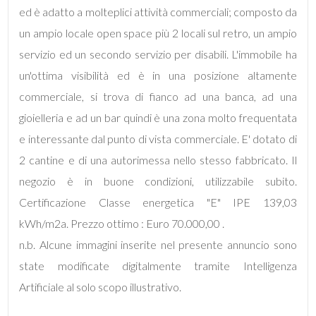
mq
ed è adatto a molteplici attività commerciali; composto da
un ampio locale open space più 2 locali sul retro, un ampio
servizio ed un secondo servizio per disabili. L'immobile ha
un'ottima visibilità ed è in una posizione altamente
commerciale, si trova di fianco ad una banca, ad una
gioielleria e ad un bar quindi è una zona molto frequentata
Locali
e interessante dal punto di vista commerciale. E' dotato di
minimi
2 cantine e di una autorimessa nello stesso fabbricato. Il
negozio è in buone condizioni, utilizzabile subito.
Qualsiasi
Certificazione Classe energetica "E" IPE 139,03
kWh/m2a. Prezzo ottimo : Euro 70.000,00 .
1
n.b. Alcune immagini inserite nel presente annuncio sono
state modificate digitalmente tramite Intelligenza
2
Artificiale al solo scopo illustrativo.
3