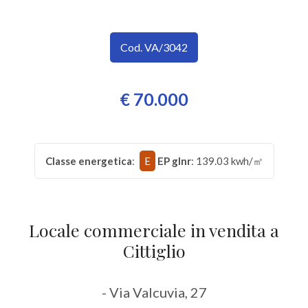
SERVIZI
Provincia
IMMOBILI
Cod. VA/3042
A
Comune
€ 70.000
REDDITO
CONTATTI
Classe energetica
:
E
EP glnr
: 139.03 kwh/㎡
Tipologia
-
multiscelta
Locale commerciale in vendita a
Cittiglio
Qualsiasi
- Via Valcuvia, 27
Residenziali