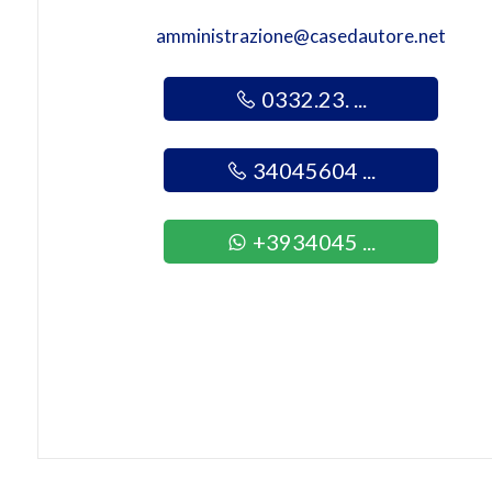
amministrazione@casedautore.net
4
0332.23. ...
5
34045604 ...
5+
+3934045 ...
Bagni
minimi
Qualsiasi
1
2