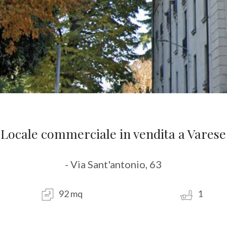
1
/
1
Locale commerciale in vendita a Varese
- Via Sant'antonio, 63
92 mq
1