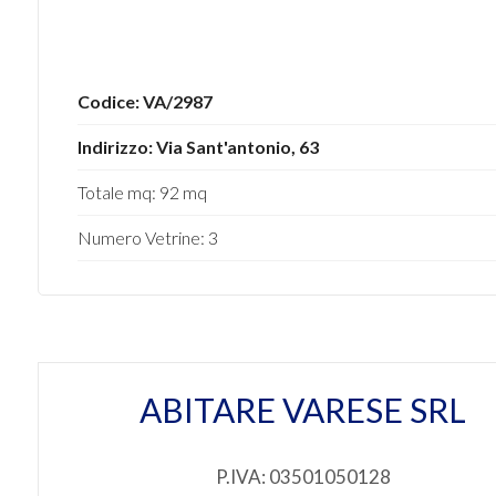
mq
Codice: VA/2987
Indirizzo: Via Sant'antonio, 63
Totale mq: 92 mq
Locali
minimi
Numero Vetrine: 3
Qualsiasi
1
ABITARE VARESE SRL
2
P.IVA: 03501050128
3