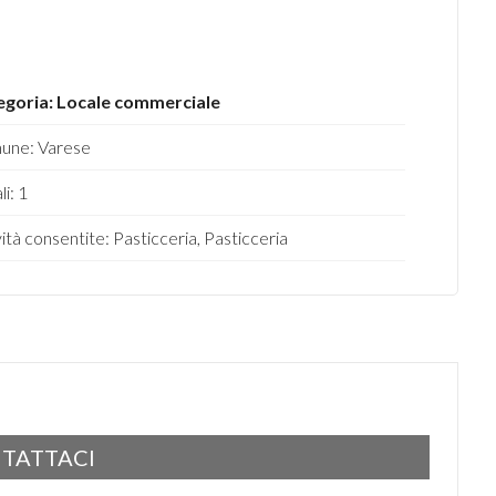
egoria: Locale commerciale
une: Varese
i: 1
vità consentite: Pasticceria, Pasticceria
TATTACI