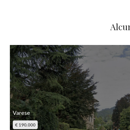
3
Alcu
4
IN VENDITA
5
5+
Camere
minime
Qualsiasi
Varese
1
€ 190.000