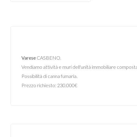
Commerciali
Industriali
Terreni
Varese
CASBENO.
Vendiamo attività e muri dell'unità immobiliare composta 
Prezzo
Possibilità di canna fumaria.
Prezzo richiesto: 230.000€
Totale