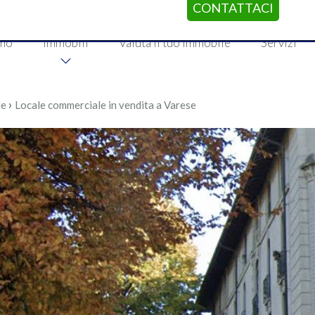
CONTATTACI
amo
Immobili
Valuta il tuo immobile
Servizi
›
le
Locale commerciale in vendita a Varese