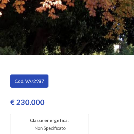
SERVIZI
Provincia
IMMOBILI
A
Comune
REDDITO
CONTATTI
Cod. VA/2987
Tipologia
-
multiscelta
€ 230.000
Qualsiasi
Classe energetica
:
Non Specificato
Residenziali