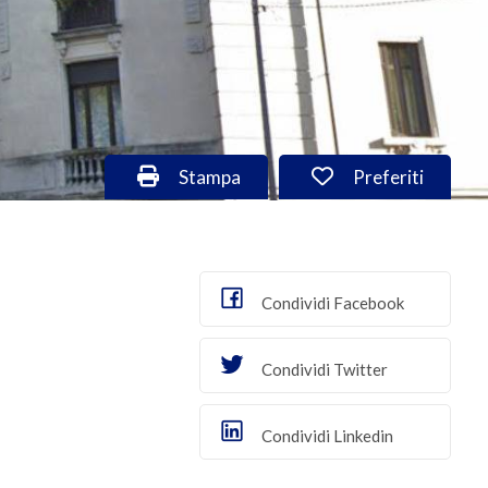
Stampa: Cod. VA/2987
Preferiti: Cod. 
Stampa
Preferiti
Condividi Facebook
Condividi Twitter
Condividi Linkedin