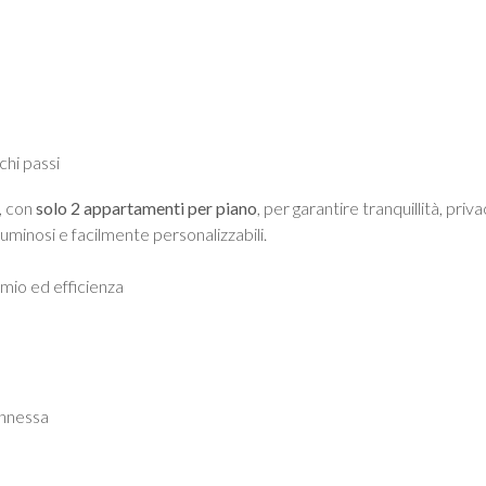
chi passi
, con
solo 2 appartamenti per piano
, per garantire tranquillità, priv
luminosi e facilmente personalizzabili.
armio ed efficienza
onnessa