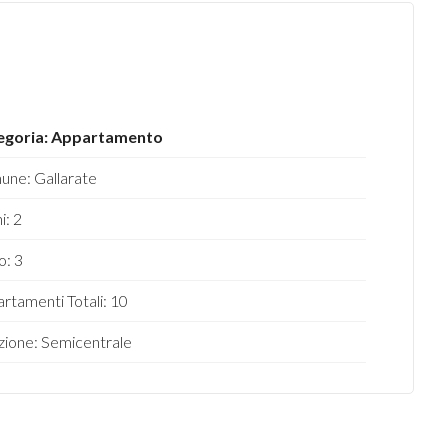
egoria: Appartamento
ne: Gallarate
i: 2
o: 3
rtamenti Totali: 10
zione: Semicentrale