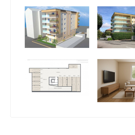
3
4
5
5+
Camere
minime
Qualsiasi
1