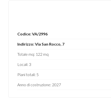
2
3
Codice: VA/2996
4
Indirizzo: Via San Rocco, 7
5
Totale mq: 122 mq
5+
Locali: 3
Piani totali: 5
Altre
Anno di costruzione: 2027
opzioni
-
multiscelta