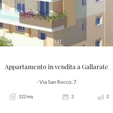
1
/
11
Appartamento in vendita a Gallarate
- Via San Rocco, 7
122 mq
2
2