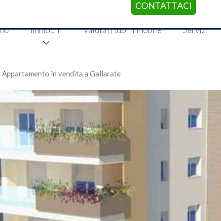
CONTATTACI
amo
Immobili
Valuta il tuo immobile
Servizi
›
Appartamento in vendita a Gallarate