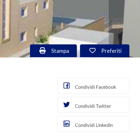
Stampa: Cod. VA/2996
Preferiti: Cod. 
Stampa
Preferiti
Condividi Facebook
Condividi Twitter
Condividi Linkedin