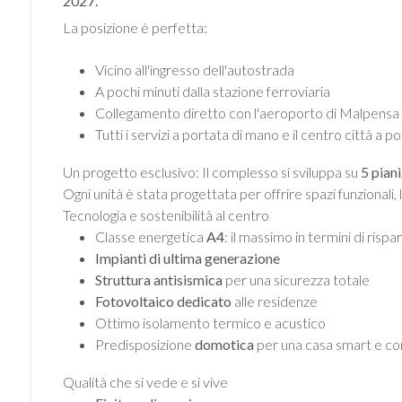
2027.
mq
La posizione è perfetta:
Vicino all'ingresso dell'autostrada
A pochi minuti dalla stazione ferroviaria
Collegamento diretto con l'aeroporto di Malpensa
Tutti i servizi a portata di mano e il centro città a po
Locali
Un progetto esclusivo: Il complesso si sviluppa su
5 piani
minimi
Ogni unità è stata progettata per offrire spazi funzionali, 
Tecnologia e sostenibilità al centro
Classe energetica
A4
: il massimo in termini di risp
Qualsiasi
Impianti di ultima generazione
Struttura antisismica
per una sicurezza totale
1
Fotovoltaico dedicato
alle residenze
Ottimo isolamento termico e acustico
Predisposizione
domotica
per una casa smart e c
2
Qualità che si vede e si vive
3