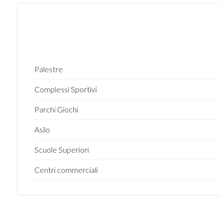
Giardino
Posto auto/Box
Balcone/Terrazzo
Palestre
Complessi Sportivi
Ascensore
Parchi Giochi
Arredato
Asilo
Nuova costruzione
Scuole Superiori
Centri commerciali
Lusso