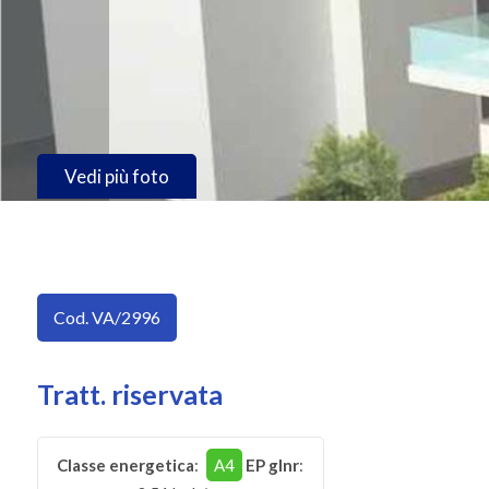
SERVIZI
Provincia
IMMOBILI
A
Comune
REDDITO
Vedi più foto
CONTATTI
Tipologia
Cod. VA/2996
-
multiscelta
Tratt. riservata
Qualsiasi
Classe energetica
:
A4
EP glnr
:
Residenziali