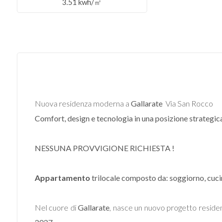
3.51 kwh/㎡
Commerciali
Industriali
Terreni
Nuova residenza moderna a
Gallarate
 Via San Rocco
Prezzo
Comfort, design e tecnologia in una posizione strategic
NESSUNA PROVVIGIONE RICHIESTA !
Appartamento
trilocale composto da: soggiorno, cuci
Nel cuore di
Gallarate
, nasce un nuovo progetto residen
Totale