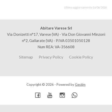
Ultimo aggiornamento 16/06/2026
Abitare Varese Srl
Via Donizetti n°17, Varese (VA) - Via Don Giovanni Minzoni
n°2, Gallarate (VA) - P.IVA 03501050128
Num REA: VA-356608
Sitemap
Privacy Policy
Cookie Policy
Copyright © 2026 - Powered by
Gestim
Torna su