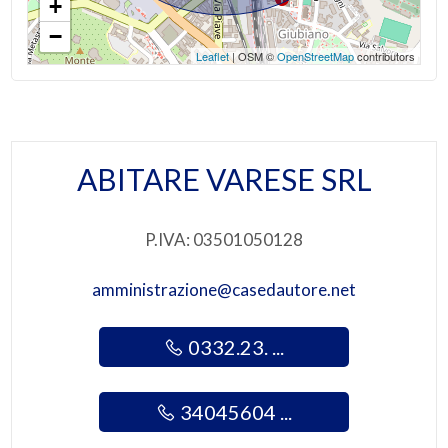
+
−
Leaflet
| OSM ©
OpenStreetMap
contributors
ABITARE VARESE SRL
P.IVA: 03501050128
amministrazione@casedautore.net
0332.23. ...
34045604 ...