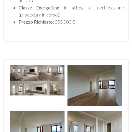
abitato.
Classe Energetica:
In attesa di certificazione
3
(procedura in corso).
Prezzo Richiesto:
355.000 €
4
5
5+
Camere
minime
Qualsiasi
1