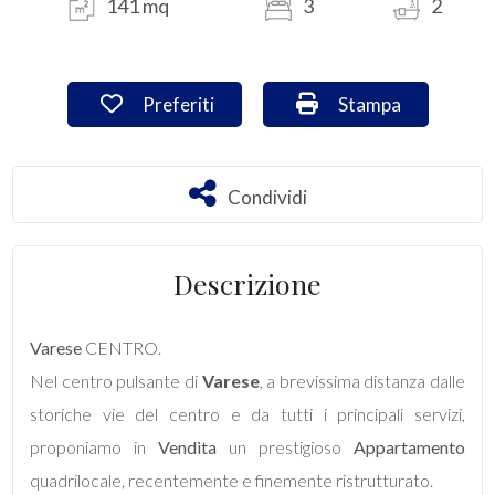
141 mq
3
2
Commerciali
Preferiti: Cod. VA/3008
Stampa: Cod. VA/3
Preferiti
Stampa
Industriali
Terreni
Condividi
Condividi
Prezzo
Descrizione
Varese
CENTRO.
Nel centro pulsante di
Varese
, a brevissima distanza dalle
storiche vie del centro e da tutti i principali servizi,
proponiamo in
Vendita
un prestigioso
Appartamento
Totale
quadrilocale, recentemente e finemente ristrutturato.