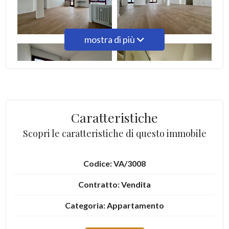
2
mostra di più
3
4
5
Caratteristiche
5+
Scopri le caratteristiche di questo immobile
Codice: VA/3008
Altre
opzioni
Contratto: Vendita
-
Categoria: Appartamento
multiscelta
Indirizzo: Via Rainoldi, 23