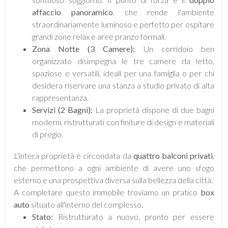
affaccio panoramico
, che rende l'ambiente
straordinariamente luminoso e perfetto per ospitare
4
grandi zone relax e aree pranzo formali.
Zona Notte (3 Camere):
Un corridoio ben
5
organizzato disimpegna le tre camere da letto,
spaziose e versatili, ideali per una famiglia o per chi
5+
desidera riservare una stanza a studio privato di alta
rappresentanza.
Servizi (2 Bagni):
La proprietà dispone di due bagni
Bagni
moderni, ristrutturati con finiture di design e materiali
minimi
di pregio.
L'intera proprietà è circondata da
quattro balconi privati
,
Qualsiasi
che permettono a ogni ambiente di avere uno sfogo
esterno e una prospettiva diversa sulla bellezza della città.
1
A completare questo immobile troviamo un pratico
box
auto
situato all'interno del complesso.
Stato:
Ristrutturato a nuovo, pronto per essere
2