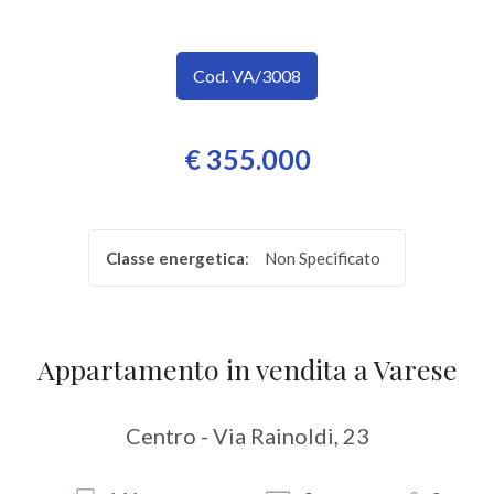
SERVIZI
Provincia
IMMOBILI
Cod. VA/3008
A
Comune
€ 355.000
REDDITO
CONTATTI
Classe energetica
:
Non Specificato
Tipologia
-
multiscelta
Appartamento in vendita a Varese
Qualsiasi
Centro - Via Rainoldi, 23
Residenziali