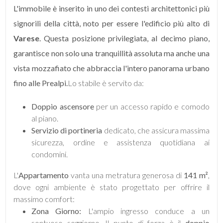
mq
L'immobile è inserito in uno dei contesti architettonici più
signorili della città, noto per essere l'edificio più alto di
Varese
. Questa posizione privilegiata, al decimo piano,
garantisce non solo una tranquillità assoluta ma anche una
vista mozzafiato che abbraccia l'intero panorama urbano
fino alle Prealpi.
Lo stabile è servito da:
Locali
Doppio ascensore
per un accesso rapido e comodo
minimi
al piano.
Servizio di portineria
dedicato, che assicura massima
Qualsiasi
sicurezza, ordine e assistenza quotidiana ai
condomini.
1
L'
Appartamento
vanta una metratura generosa di
141 m²
,
dove ogni ambiente è stato progettato per offrire il
2
massimo comfort:
Zona Giorno:
L'ampio ingresso conduce a un
3
sontuoso soggiorno. Il punto di forza è il
doppio