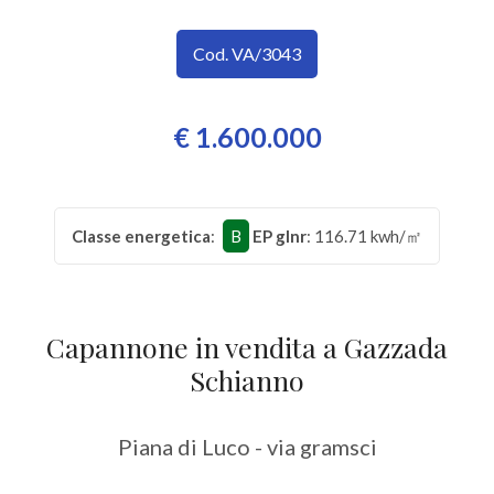
SERVIZI
Provincia
Cod. VA/3043
IMMOBILI
A
Comune
€ 1.600.000
REDDITO
CONTATTI
Classe energetica
:
B
EP glnr
: 116.71 kwh/㎡
Tipologia
-
Capannone in vendita a Gazzada
multiscelta
Schianno
Qualsiasi
Piana di Luco - via gramsci
Residenziali