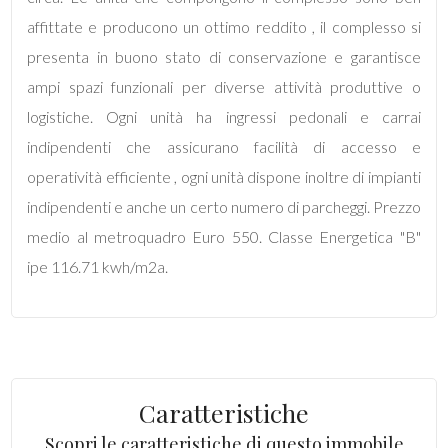
mq
affittate e producono un ottimo reddito , il complesso si
presenta in buono stato di conservazione e garantisce
ampi spazi funzionali per diverse attività produttive o
logistiche. Ogni unità ha ingressi pedonali e carrai
indipendenti che assicurano facilità di accesso e
operatività efficiente , ogni unità dispone inoltre di impianti
Locali
indipendenti e anche un certo numero di parcheggi. Prezzo
minimi
medio al metroquadro Euro 550. Classe Energetica "B"
ipe 116.71 kwh/m2a.
Qualsiasi
1
2
Caratteristiche
Scopri le caratteristiche di questo immobile
3