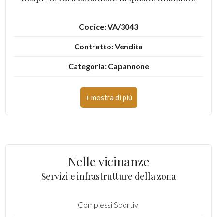
4
Codice: VA/3043
Contratto: Vendita
5
Categoria: Capannone
5+
Indirizzo: via gramsci
CAP: 21045
Bagni
Comune: Gazzada Schianno
minimi
Zona: Piana di Luco
Qualsiasi
Nelle vicinanze
Totale mq: 2.914 mq
Servizi e infrastrutture della zona
1
Stato conservazione: Buono
Complessi Sportivi
Acqua uso industriale
2