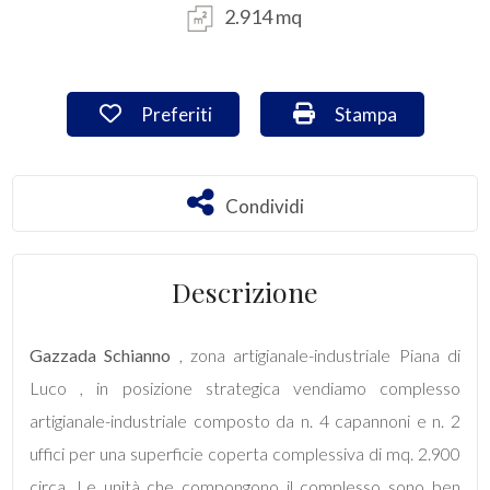
2.914 mq
Commerciali
Preferiti: Cod. VA/3043
Stampa: Cod. VA/3
Preferiti
Stampa
Industriali
Terreni
Condividi
Condividi
Prezzo
Descrizione
Gazzada Schianno
, zona artigianale-industriale Piana di
Luco , in posizione strategica vendiamo complesso
artigianale-industriale composto da n. 4 capannoni e n. 2
uffici per una superficie coperta complessiva di mq. 2.900
Totale
circa. Le unità che compongono il complesso sono ben