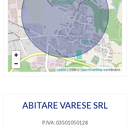
2
3
4
+
5
−
Leaflet
| OSM ©
OpenStreetMap
contributors
5+
Altre
opzioni
ABITARE VARESE SRL
-
multiscelta
P.IVA: 03501050128