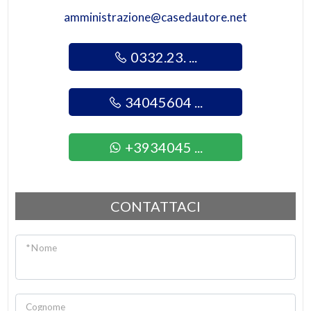
Giardino
amministrazione@casedautore.net
Posto auto/Box
0332.23. ...
Balcone/Terrazzo
34045604 ...
Ascensore
+3934045 ...
Arredato
CONTATTACI
Nuova costruzione
Lusso
* Nome
Cognome