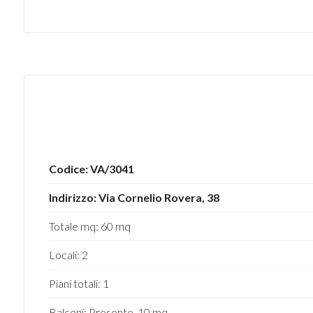
mq
Locali
minimi
Codice: VA/3041
Qualsiasi
Indirizzo: Via Cornelio Rovera, 38
Totale mq: 60 mq
1
Locali: 2
2
Piani totali: 1
3
Balconi: Presente, 10 mq