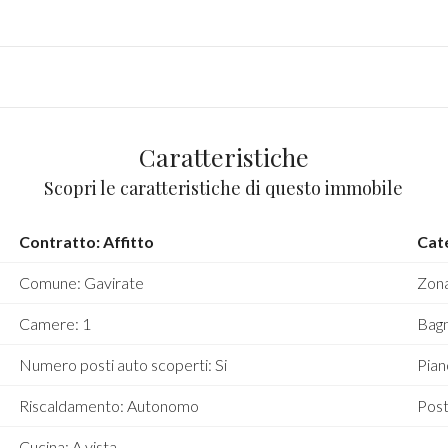
Caratteristiche
Scopri le caratteristiche di questo immobile
Contratto: Affitto
Cat
Comune: Gavirate
Zona
Camere: 1
Bagn
Numero posti auto scoperti: Si
Pian
Riscaldamento: Autonomo
Post
Cucina: A vista