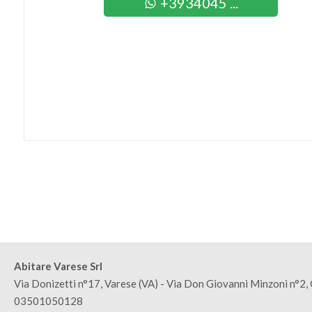
+3934045 ...
3
4
5
5+
Camere
minime
Qualsiasi
Abitare Varese Srl
Via Donizetti n°17, Varese (VA) - Via Don Giovanni Minzoni n°2, G
1
03501050128