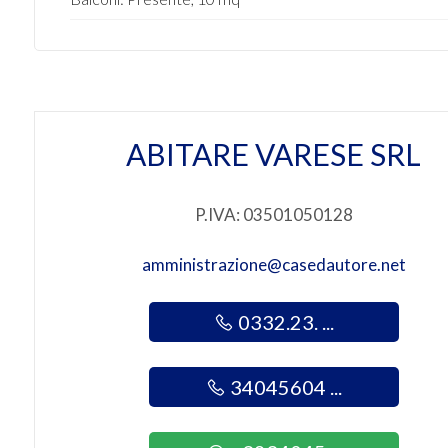
4
5
ABITARE VARESE SRL
5+
P.IVA: 03501050128
Bagni
minimi
amministrazione@casedautore.net
Qualsiasi
0332.23. ...
1
34045604 ...
2