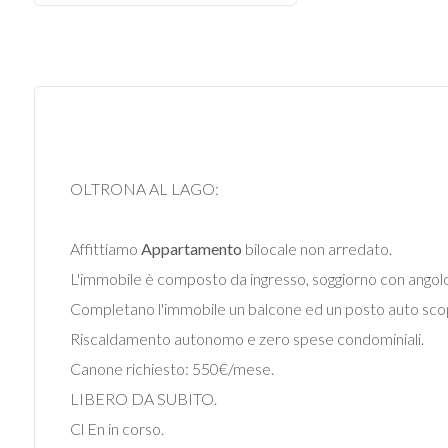
Commerciali
Industriali
Terreni
OLTRONA AL LAGO:
Prezzo
Affittiamo
Appartamento
bilocale non arredato.
L'immobile è composto da ingresso, soggiorno con angolo
Completano l'immobile un balcone ed un posto auto sco
Riscaldamento autonomo e zero spese condominiali.
Canone richiesto: 550€/mese.
LIBERO DA SUBITO.
Totale
Cl En in corso.