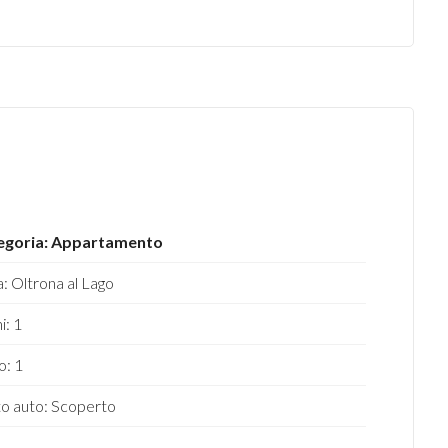
egoria: Appartamento
: Oltrona al Lago
i: 1
o: 1
o auto: Scoperto