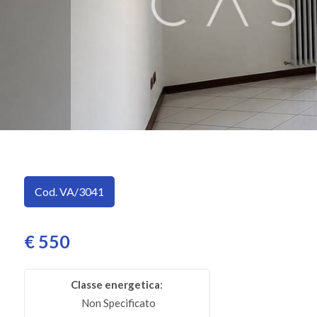
SERVIZI
Provincia
IMMOBILI
A
Comune
REDDITO
CONTATTI
Cod. VA/3041
Tipologia
-
multiscelta
€ 550
Qualsiasi
Classe energetica
:
Non Specificato
Residenziali