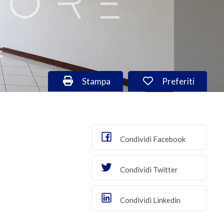
Stampa: Cod. VA/3041
Preferiti: Cod. 
Stampa
Preferiti
Condividi Facebook
Condividi Twitter
Condividi Linkedin