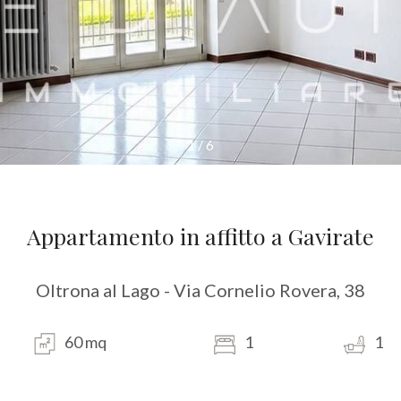
1
/
6
Appartamento in affitto a Gavirate
Oltrona al Lago - Via Cornelio Rovera, 38
60 mq
1
1