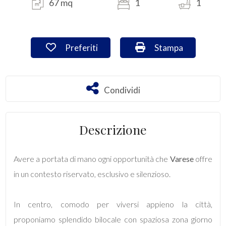
67 mq
1
1
Commerciali
Preferiti: Cod. VA/3013
Stampa: Cod. VA/3
Preferiti
Stampa
Industriali
Terreni
Condividi
Condividi
Prezzo
Descrizione
Avere a portata di mano ogni opportunità che
Varese
offre
in un contesto riservato, esclusivo e silenzioso.
In centro, comodo per viversi appieno la città,
Totale
proponiamo splendido bilocale con spaziosa zona giorno