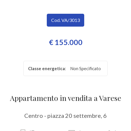
SERVIZI
Provincia
IMMOBILI
Cod. VA/3013
A
Comune
€ 155.000
REDDITO
CONTATTI
Classe energetica
:
Non Specificato
Tipologia
-
multiscelta
Appartamento in vendita a Varese
Qualsiasi
Centro - piazza 20 settembre, 6
Residenziali