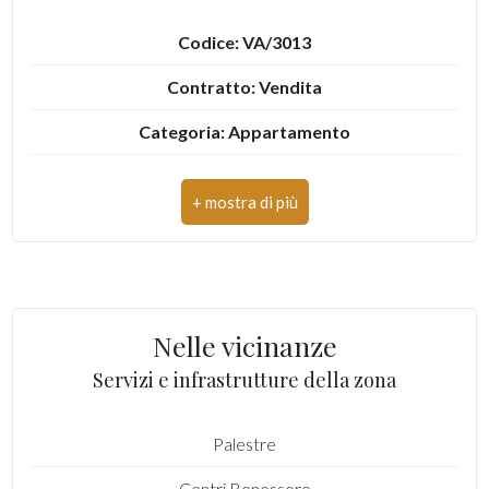
Codice: VA/3013
3
Contratto: Vendita
4
Categoria: Appartamento
5
Indirizzo: piazza 20 settembre, 6
CAP: 21100
5+
Comune: Varese
Camere
Zona: Centro
minime
Nelle vicinanze
Totale mq: 67 mq
Servizi e infrastrutture della zona
Qualsiasi
Camere: 1
Palestre
Bagni: 1
1
Centri Benessere