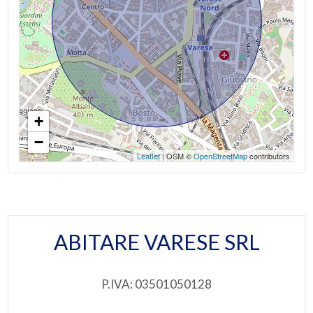
Scuole Superiori
Parquet
Giardino
Bar
Vasca idromassaggio
Posto auto/Box
Uffici postali
Doccia
Centri commerciali
Balcone/Terrazzo
Uffici comunali
+
Ascensore
−
Leaflet
| OSM ©
OpenStreetMap
contributors
Arredato
Nuova costruzione
ABITARE VARESE SRL
Lusso
P.IVA: 03501050128