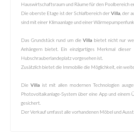
Hauswirtschaftsraum und Räume für den Poolbereich erg
Giardino
Die oberste Etage ist der Schlafbereich der
Villa
, der 
Posto auto/Box
sind mit einer Klimaanlage und einer Wärmepumpenfunkt
Balcone/Terrazzo
Das Grundstück rund um die
Villa
bietet nicht nur we
Anhängern bietet. Ein einzigartiges Merkmal dieser
Ascensore
Hubschrauberlandeplatz vorgesehen ist.
Zusätzlich bietet die Immobilie die Möglichkeit, ein w
Arredato
Die
Villa
ist mit allen modernen Technologien ausgest
Nuova costruzione
Photovoltaikanlage-System über eine App und einem Ü
gesichert.
Lusso
Der Verkauf umfasst alle vorhandenen Möbel und Ausst