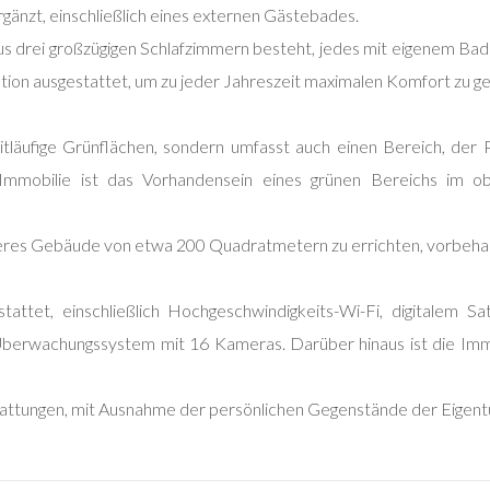
änzt, einschließlich eines externen Gästebades.
aus drei großzügigen Schlafzimmern besteht, jedes mit eigenem B
ion ausgestattet, um zu jeder Jahreszeit maximalen Komfort zu ge
itläufige Grünflächen, sondern umfasst auch einen Bereich, de
 Immobilie ist das Vorhandensein eines grünen Bereichs im o
eiteres Gebäude von etwa 200 Quadratmetern zu errichten, vorbeha
attet, einschließlich Hochgeschwindigkeits-Wi-Fi, digitalem Sa
berwachungssystem mit 16 Kameras. Darüber hinaus ist die Imm
attungen, mit Ausnahme der persönlichen Gegenstände der Eigent