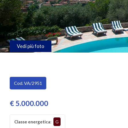
SERVIZI
Provincia
IMMOBILI
A
Comune
REDDITO
Vedi più foto
CONTATTI
Tipologia
Cod. VA/2951
-
multiscelta
€ 5.000.000
Qualsiasi
Classe energetica
:
G
Residenziali