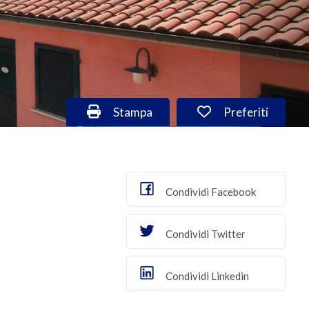
Stampa: Cod. VA/2951
Preferiti: Cod. 
Stampa
Preferiti
Condividi Facebook
Condividi Twitter
Condividi Linkedin