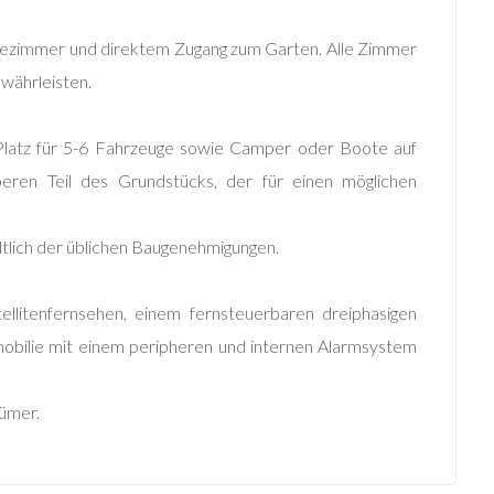
adezimmer und direktem Zugang zum Garten. Alle Zimmer
währleisten.
r Platz für 5-6 Fahrzeuge sowie Camper oder Boote auf
beren Teil des Grundstücks, der für einen möglichen
ltlich der üblichen Baugenehmigungen.
tellitenfernsehen, einem fernsteuerbaren dreiphasigen
obilie mit einem peripheren und internen Alarmsystem
ümer.