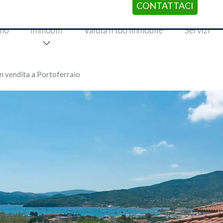
CONTATTACI
amo
Immobili
Valuta il tuo immobile
Servizi
 in vendita a Portoferraio