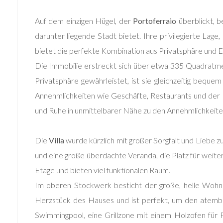
2
Auf dem einzigen Hügel, der
Portoferraio
überblickt, 
darunter liegende Stadt bietet. Ihre privilegierte La
3
bietet die perfekte Kombination aus Privatsphäre und E
Die Immobilie erstreckt sich über etwa 335 Quadratme
4
Privatsphäre gewährleistet, ist sie gleichzeitig beq
Annehmlichkeiten wie Geschäfte, Restaurants und der 
5
und Ruhe in unmittelbarer Nähe zu den Annehmlichkeite
5+
Die
Villa
wurde kürzlich mit großer Sorgfalt und Liebe 
und eine große überdachte Veranda, die Platz für weite
Altre
Etage und bieten viel funktionalen Raum.
opzioni
Im oberen Stockwerk besticht der große, helle Wohnb
-
Herzstück des Hauses und ist perfekt, um den atembe
multiscelta
Swimmingpool, eine Grillzone mit einem Holzofen für