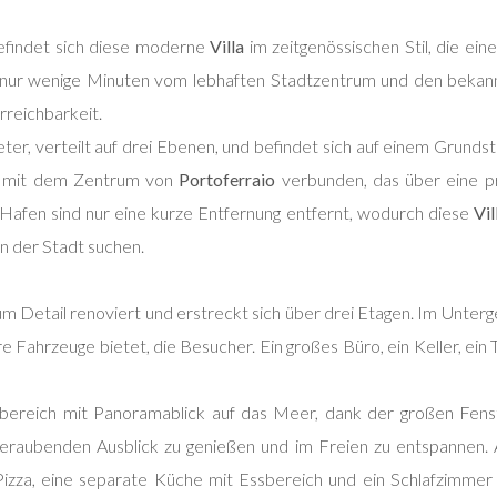
befindet sich diese moderne
Villa
im zeitgenössischen Stil, die ein
ge, nur wenige Minuten vom lebhaften Stadtzentrum und den beka
rreichbarkeit.
ter, verteilt auf drei Ebenen, und befindet sich auf einem Gru
uem mit dem Zentrum von
Portoferraio
verbunden, das über eine pri
Hafen sind nur eine kurze Entfernung entfernt, wodurch diese
Vil
n der Stadt suchen.
zum Detail renoviert und erstreckt sich über drei Etagen. Im Unte
re Fahrzeuge bietet, die Besucher. Ein großes Büro, ein Keller, ei
ereich mit Panoramablick auf das Meer, dank der großen Fenster
raubenden Ausblick zu genießen und im Freien zu entspannen. A
 Pizza, eine separate Küche mit Essbereich und ein Schlafzimme