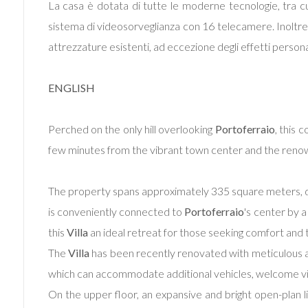
La casa è dotata di tutte le moderne tecnologie, tra cui
sistema di videosorveglianza con 16 telecamere. Inoltre, 
4
attrezzature esistenti, ad eccezione degli effetti personal
5
ENGLISH
5+
Perched on the only hill overlooking
Portoferraio
, this
few minutes from the vibrant town center and the renow
Bagni
minimi
The property spans approximately 335 square meters, dis
is conveniently connected to
Portoferraio
's center by a
Qualsiasi
this
Villa
an ideal retreat for those seeking comfort and 
The
Villa
has been recently renovated with meticulous at
1
which can accommodate additional vehicles, welcome visitor
On the upper floor, an expansive and bright open-plan 
2