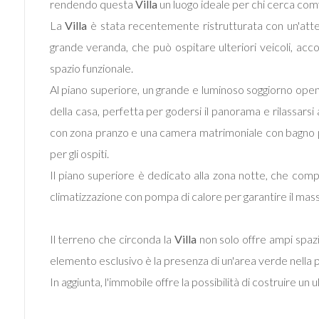
mq
rendendo questa
Villa
un luogo ideale per chi cerca comfo
La
Villa
è stata recentemente ristrutturata con un'attenz
grande veranda, che può ospitare ulteriori veicoli, acc
spazio funzionale.
Al piano superiore, un grande e luminoso soggiorno open
della casa, perfetta per godersi il panorama e rilassars
con zona pranzo e una camera matrimoniale con bagno priva
Locali
minimi
per gli ospiti.
Il piano superiore è dedicato alla zona notte, che comp
Qualsiasi
climatizzazione con pompa di calore per garantire il mas
1
Il terreno che circonda la
Villa
non solo offre ampi spaz
elemento esclusivo è la presenza di un'area verde nella p
2
In aggiunta, l'immobile offre la possibilità di costruire u
3