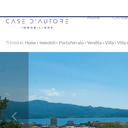
Codice
Home
Chi si
HOME
CHI
›
›
›
›
›
Ti trovi in:
Home
Immobili
Portoferraio
Vendita
Villa
Villa
Contratto
SIAMO
Qualsiasi
IMMOBILI
Vendita
VALUTA
IL
Affitto
TUO
Scegli
IMMOBILE
dove
cercare