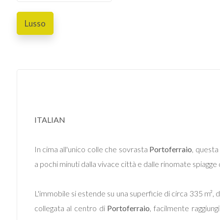
Lusso
Commerciali
Industriali
Terreni
Prezzo
ITALIAN
In cima all'unico colle che sovrasta
Portoferraio
, quest
a pochi minuti dalla vivace città e dalle rinomate spiagge
L'immobile si estende su una superficie di circa 335 m², di
Totale
collegata al centro di
Portoferraio
, facilmente raggiungi