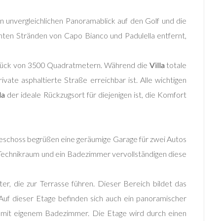
en unvergleichlichen Panoramablick auf den Golf und die
nnten Stränden von Capo Bianco und Padulella entfernt,
ndstück von 3500 Quadratmetern. Während die
Villa
totale
vate asphaltierte Straße erreichbar ist. Alle wichtigen
la
der ideale Rückzugsort für diejenigen ist, die Komfort
rgeschoss begrüßen eine geräumige Garage für zwei Autos
n Technikraum und ein Badezimmer vervollständigen diese
, die zur Terrasse führen. Dieser Bereich bildet das
uf dieser Etage befinden sich auch ein panoramischer
r mit eigenem Badezimmer. Die Etage wird durch einen