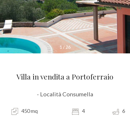
1
/
26
Villa in vendita a Portoferraio
- Località Consumella
450 mq
4
6