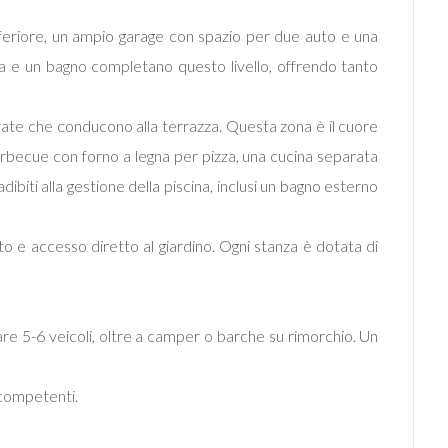
 inferiore, un ampio garage con spazio per due auto e una
ica e un bagno completano questo livello, offrendo tanto
rate che conducono alla terrazza. Questa zona è il cuore
barbecue con forno a legna per pizza, una cucina separata
biti alla gestione della piscina, inclusi un bagno esterno
o e accesso diretto al giardino. Ogni stanza è dotata di
e 5-6 veicoli, oltre a camper o barche su rimorchio. Un
à competenti.