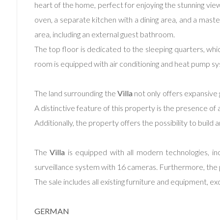
heart of the home, perfect for enjoying the stunning vie
oven, a separate kitchen with a dining area, and a mas
3
area, including an external guest bathroom.
4
The top floor is dedicated to the sleeping quarters, w
room is equipped with air conditioning and heat pump 
5
The land surrounding the
Villa
not only offers expansive 
5+
A distinctive feature of this property is the presence of 
Additionally, the property offers the possibility to buil
Camere
minime
The
Villa
is equipped with all modern technologies, inc
surveillance system with 16 cameras. Furthermore, the 
Qualsiasi
The sale includes all existing furniture and equipment, e
1
GERMAN