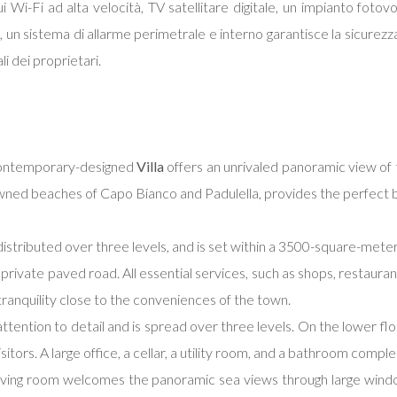
 Wi-Fi ad alta velocità, TV satellitare digitale, un impianto fotov
un sistema di allarme perimetrale e interno garantisce la sicurezza d
i dei proprietari.
 contemporary-designed
Villa
offers an unrivaled panoramic view of th
ned beaches of Capo Bianco and Padulella, provides the perfect b
tributed over three levels, and is set within a 3500-square-meter 
 private paved road. All essential services, such as shops, restaura
tranquility close to the conveniences of the town.
tention to detail and is spread over three levels. On the lower flo
s. A large office, a cellar, a utility room, and a bathroom complete
living room welcomes the panoramic sea views through large wind