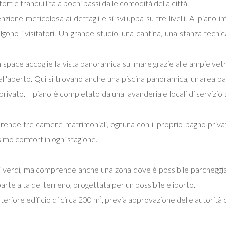
rt e tranquillità a pochi passi dalle comodità della città.
ione meticolosa ai dettagli e si sviluppa su tre livelli. Al piano
olgono i visitatori. Un grande studio, una cantina, una stanza tecn
 space accoglie la vista panoramica sul mare grazie alle ampie vet
i all'aperto. Qui si trovano anche una piscina panoramica, un'area 
to. Il piano è completato da una lavanderia e locali di servizio adi
rende tre camere matrimoniali, ognuna con il proprio bagno privat
simo comfort in ogni stagione.
i verdi, ma comprende anche una zona dove è possibile parcheggiar
arte alta del terreno, progettata per un possibile eliporto.
n ulteriore edificio di circa 200 m², previa approvazione delle autorit