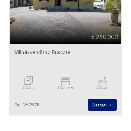
SERVIZI
Milano
IMMOBILI
A
Buscate
€ 250.000
REDDITO
Villa in vendita a Buscate
CONTATTI
Tipologia
-
231 mq
3 Camere
2 Bagni
multiscelta
Cod. VA/2978
Dettagli
Qualsiasi
Residenziali