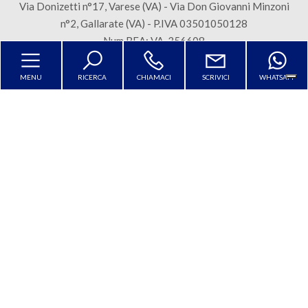
mq
Via Donizetti n°17, Varese (VA) - Via Don Giovanni Minzoni
n°2, Gallarate (VA) - P.IVA 03501050128
Num REA: VA-356608
Sitemap
Privacy Policy
Cookie Policy
MENU
RICERCA
CHIAMACI
SCRIVICI
WHATSAPP
Locali
Copyright © 2026 - Powered by
Gestim
minimi
Qualsiasi
Torna su
1
2
Le tue preferenze relative alla
privacy
3