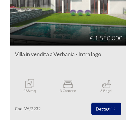
SERVIZI
Verbano-Cusio-Ossola
IMMOBILI
A
Verbania
€ 1.550.000
REDDITO
Villa in vendita a Verbania - Intra lago
CONTATTI
Tipologia
-
288 mq
3 Camere
3 Bagni
multiscelta
Cod. VA/2932
Dettagli
Qualsiasi
Residenziali