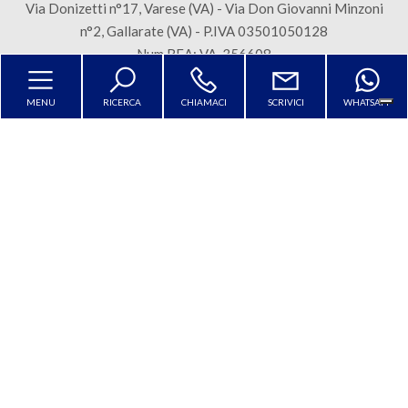
mq
Via Donizetti n°17, Varese (VA) - Via Don Giovanni Minzoni
n°2, Gallarate (VA) - P.IVA 03501050128
Num REA: VA-356608
Sitemap
Privacy Policy
Cookie Policy
MENU
RICERCA
CHIAMACI
SCRIVICI
WHATSAPP
Locali
Copyright © 2026 - Powered by
Gestim
minimi
Qualsiasi
Torna su
1
2
Le tue preferenze relative alla
privacy
3