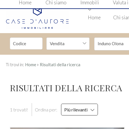
Home
Chi siamo
Immobili
Valuta 
Codice
Home
Chi si
HOME
CHI
Contratto
Vendita
Induno Olona
SIAMO
Qualsiasi
IMMOBILI
›
Ti trovi in:
Home
Risultati della ricerca
Vendita
VALUTA
RISULTATI DELLA RICERCA
IL
Affitto
TUO
1 trovati!
Ordina per:
Più rilevanti
Scegli
IMMOBILE
dove
cercare