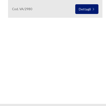
Cod. VA/2980
Dettagli
Commerciali
Industriali
Terreni
Prezzo
Totale