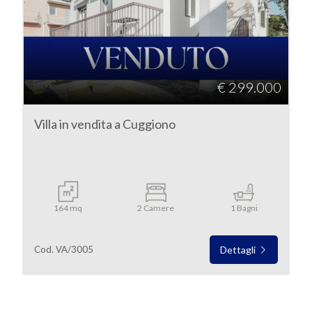
SERVIZI
Milano
IMMOBILI
A
Cuggiono
€ 299.000
REDDITO
Villa in vendita a Cuggiono
CONTATTI
Tipologia
-
164 mq
2 Camere
1 Bagni
multiscelta
Cod. VA/3005
Dettagli
Qualsiasi
Residenziali