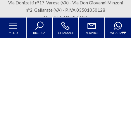
mq
Via Donizetti n°17, Varese (VA) - Via Don Giovanni Minzoni
n°2, Gallarate (VA) - P.IVA 03501050128
Num REA: VA-356608
Sitemap
Privacy Policy
Cookie Policy
MENU
RICERCA
CHIAMACI
SCRIVICI
WHATSAPP
Locali
Copyright © 2026 - Powered by
Gestim
minimi
Qualsiasi
Torna su
1
2
Le tue preferenze relative alla
privacy
3